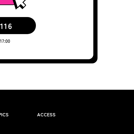
116
7:00
ICS
ACCESS