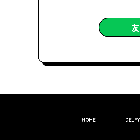
友
HOME
DELF