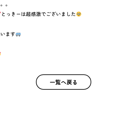
。。。
とっきーは超感激でございました
思います
一覧へ戻る