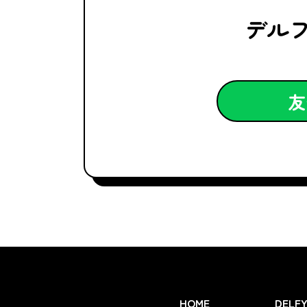
デル
友
HOME
DELF