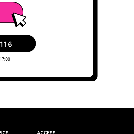
116
7:00
ICS
ACCESS