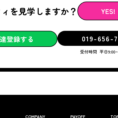
フィを見学しますか？
YES!
019-656-7
達登録する
受付時間
平日9:00~1
Y
COMPANY
PAYOFF
TOP